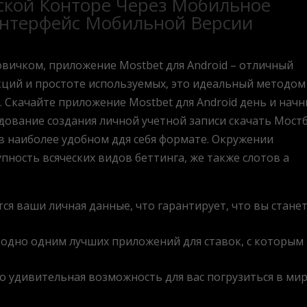
ской Конторе Через Мобильное
интерфейс Мобильной Версии
вичком, приложение Mostbet для Android – отличный
ций и простоте используемых, это идеальный методом
. Скачайте приложение Mostbet для Android день и начн
дование создания личной учетной записи скачать Мост
в наиболее удобном ддя себя формате. Окружении
пность всяческих видов беттинга, же также слотов а
я ваши личная данные, что гарантирует, что вы стане
 одно одним лучших приложений для ставок, с которым
о удивительная возможность для вас погрузиться в ми