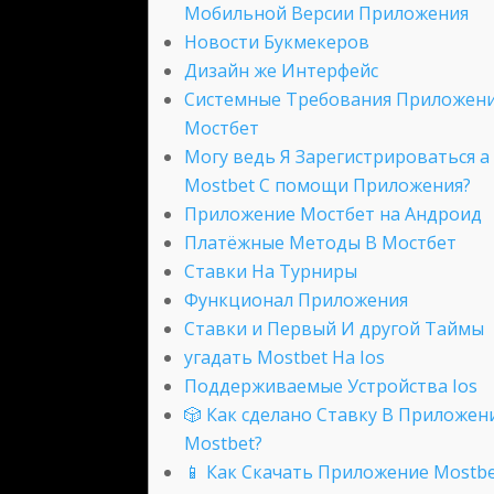
Мобильной Версии Приложения
Новости Букмекеров
Дизайн же Интерфейс
Системные Требования Приложен
Мостбет
Могу ведь Я Зарегистрироваться а
Mostbet С помощи Приложения?
Приложение Мостбет на Андроид
Платёжные Методы В Мостбет
Ставки На Турниры
Функционал Приложения
Ставки и Первый И другой Таймы
угадать Mostbet На Ios
Поддерживаемые Устройства Ios
🎲 Как сделано Ставку В Приложен
Mostbet?
📱 Как Скачать Приложение Mostbe