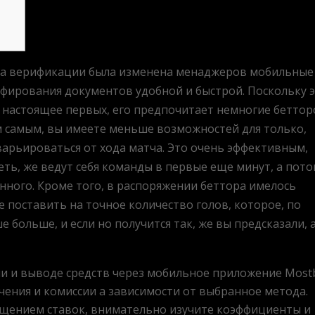
ура верификации была изменена менаджеров мобильные
фирования документов удобной и быстрой. Поскольку 
 настоящее первых, его предпочитает немногие беттор
им самым, вы имеете меньше возможностей для только,
варьироваться от хода матча. Это очень эффективным,
ть, же ведут себя команды в первые еще минут, а пот
енного. Кроме того, в распоряжении беттора имелось
 поставить на точное количество голов, которое, по
 больше, и если но получится так, же вы предсказали, 
ии и выводе средств через мобильное приложение Most
чения и комиссии а зависимости от выбранное метода.
ещением ставок, внимательно изучите коэффициенты и