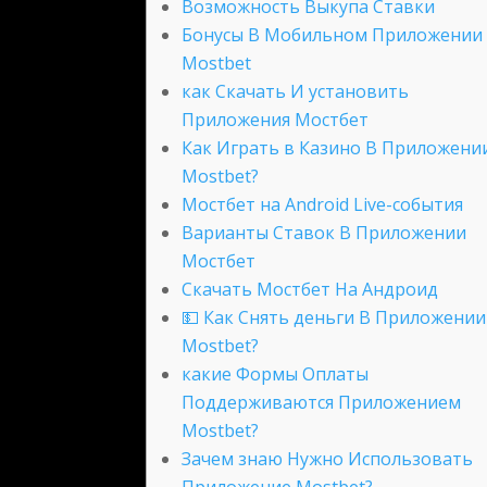
Возможность Выкупа Ставки
Бонусы В Мобильном Приложении
Mostbet
как Скачать И установить
Приложения Мостбет
Как Играть в Казино В Приложени
Mostbet?
Мостбет на Android Live-события
Варианты Ставок В Приложении
Мостбет
Скачать Мостбет На Андроид
💵 Как Снять деньги В Приложении
Mostbet?
какие Формы Оплаты
Поддерживаются Приложением
Mostbet?
Зачем знаю Нужно Использовать