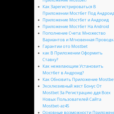
Приложение Mostbet?
Как Зарегистрироваться В
Приложении Мостбет Под Андрои
Приложение Мостбет и Андроид
Приложение Мостбет На Android
Пополнение Счета: Множество
Вариантов и Мгновенная Проводк
Гарантии ото Mostbet
как В Приложении Оформить
Ставку?
Как нежелающим Установить
Мостбет в Андроид?
Как Обновить Приложение Mostbe
Эксклюзивный жест Бонус От
Mostbet За Регистрацию ддя Всех
Новых Пользователей Сайта
Mostbet-az45
Основные возможности Приложен