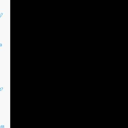
д?
а
t?
ия