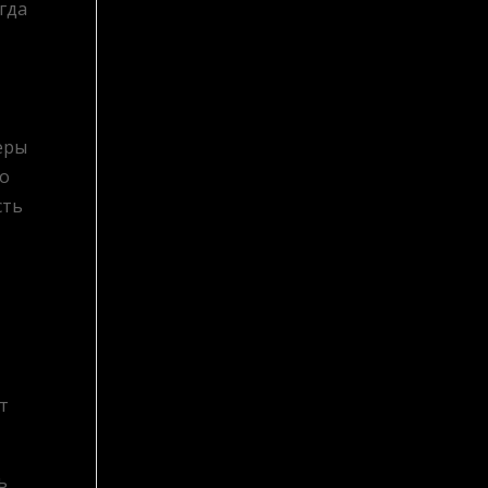
гда
т
еры
ко
сть
т
ь